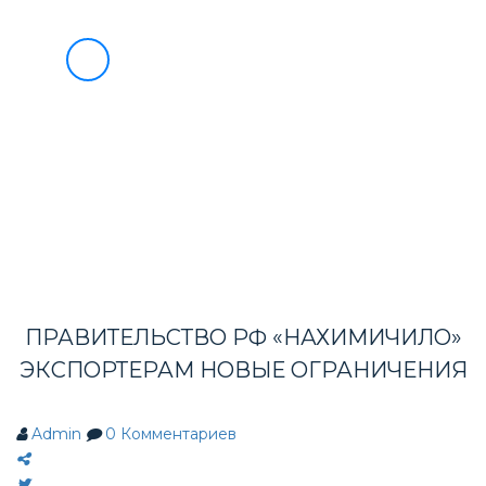
О НАС
УСЛУГИ
БЛАГОТВОРИТЕЛЬНОСТЬ
8
ИНФОРМАЦИЯ ВЭД
(495)
733-
ВЭД МАРКЕТ
90-
СОТРУДНИЧЕСТВО
НОВОСТИ
49
КОНТАКТЫ
ПРАВИТЕЛЬСТВО РФ «НАХИМИЧИЛО»
ЭКСПОРТЕРАМ НОВЫЕ ОГРАНИЧЕНИЯ
Admin
0
Комментариев