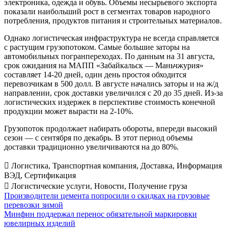
электроника, одежда и обувь. Объемы несырьевого экспорта
показали наибольший рост в сегментах товаров народного
потребления, продуктов питания и строительных материалов.
Однако логистическая инфраструктура не всегда справляется
с растущим грузопотоком. Самые большие заторы на
автомобильных погранпереходах. По данным на 31 августа,
срок ожидания на МАПП «Забайкальск — Маньчжурия»
составляет 14-20 дней, один день простоя обходится
перевозчикам в 500 долл. В августе начались заторы и на ж/д
направлении, срок доставки увеличился с 20 до 35 дней. Из-за
логистических издержек в перспективе стоимость конечной
продукции может вырасти на 2-10%.
Грузопоток продолжает набирать обороты, впереди высокий
сезон — с сентября по декабрь. В этот период объемы
доставки традиционно увеличиваются на до 80%.
Логистика
,
Транспортная компания
,
Доставка
,
Информация
ВЭД
,
Сертификация
Логистические услуги
,
Новости
,
Получение груза
Post
Производители цемента попросили о скидках на грузовые
перевозки зимой
navigation
Минфин поддержал перенос обязательной маркировки
ювелирных изделий