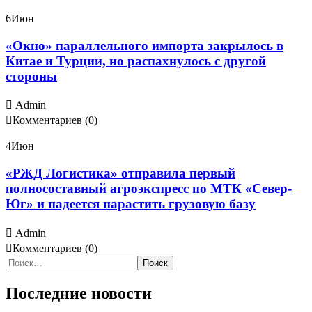
6
Июн
«Окно» параллельного импорта закрылось в
Китае и Турции, но распахнулось с другой
стороны
Admin
Комментариев (0)
4
Июн
«РЖД Логистика» отправила первый
полносоставный агроэкспресс по МТК «Север-
Юг» и надеется нарастить грузовую базу
Admin
Комментариев (0)
Найти:
Последние новости