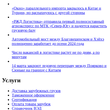
«Окно» параллельного импорта закрылось в Китае и
Турции, но распахнулось с другой стороны
«РЖД Логистика» отправила первый полносоставный
агроэкспресс по МТК «Север-Юг» и надеется нарастить
грузовую базу
Автомобильный мост между Благовещенском и Хэйхэ
полноценно заработает до осени 2024 года
Число вакансий в логистике растет не по дням, а по
минутам
14 марта закроют ледовую переправу между Поярково и
Сюньке на границе с Китаем
Услуги
Доставка зарубежных грузов
Таможенное оформление
Сертификация
Оплата товара зарубеж
Справочник ВЭД