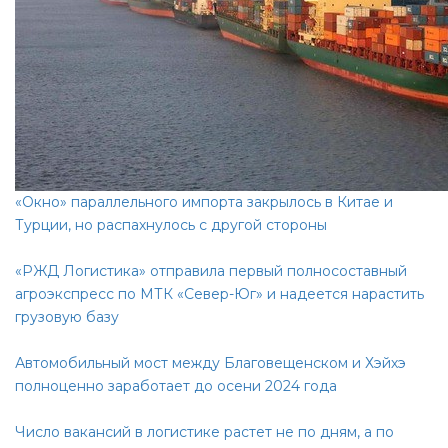
«Окно» параллельного импорта закрылось в Китае и
Турции, но распахнулось с другой стороны
«РЖД Логистика» отправила первый полносоставный
агроэкспресс по МТК «Север-Юг» и надеется нарастить
грузовую базу
Автомобильный мост между Благовещенском и Хэйхэ
полноценно заработает до осени 2024 года
Число вакансий в логистике растет не по дням, а по