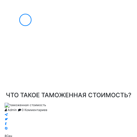
О НАС
УСЛУГИ
БЛАГОТВОРИТЕЛЬНОСТЬ
8
ИНФОРМАЦИЯ ВЭД
(495)
733-
ВЭД МАРКЕТ
90-
СОТРУДНИЧЕСТВО
НОВОСТИ
49
КОНТАКТЫ
ЧТО ТАКОЕ ТАМОЖЕННАЯ СТОИМОСТЬ?
Admin
0
Комментариев
8
Сен