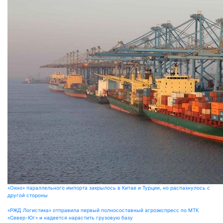
«Окно» параллельного импорта закрылось в Китае и Турции, но распахнулось с
другой стороны
«РЖД Логистика» отправила первый полносоставный агроэкспресс по МТК
«Север-Юг» и надеется нарастить грузовую базу