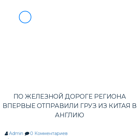
О НАС
УСЛУГИ
БЛАГОТВОРИТЕЛЬНОСТЬ
8
ИНФОРМАЦИЯ ВЭД
(495)
733-
ВЭД МАРКЕТ
90-
СОТРУДНИЧЕСТВО
НОВОСТИ
49
КОНТАКТЫ
ПО ЖЕЛЕЗНОЙ ДОРОГЕ РЕГИОНА
ВПЕРВЫЕ ОТПРАВИЛИ ГРУЗ ИЗ КИТАЯ В
АНГЛИЮ
Admin
0
Комментариев