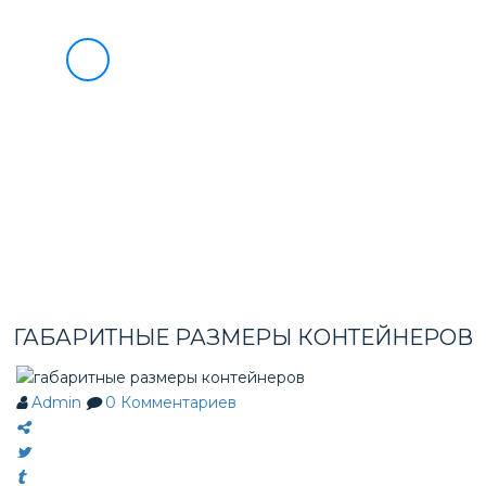
О НАС
УСЛУГИ
БЛАГОТВОРИТЕЛЬНОСТЬ
8
ИНФОРМАЦИЯ ВЭД
(495)
733-
ВЭД МАРКЕТ
90-
СОТРУДНИЧЕСТВО
НОВОСТИ
49
КОНТАКТЫ
ГАБАРИТНЫЕ РАЗМЕРЫ КОНТЕЙНЕРОВ
Admin
0
Комментариев