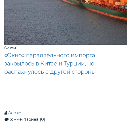
6
Июн
«Окно» параллельного импорта
закрылось в Китае и Турции, но
распахнулось с другой стороны
Admin
Комментариев (0)