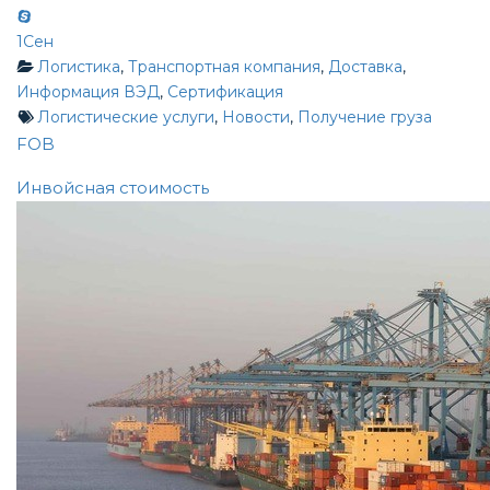
1
Сен
Логистика
,
Транспортная компания
,
Доставка
,
Информация ВЭД
,
Сертификация
Логистические услуги
,
Новости
,
Получение груза
Post
FOB
Инвойсная стоимость
navigation