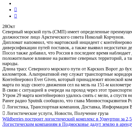
28
Окт
Северный морской путь (СМП) имеет определенные преимущес
должностное лицо Арктического совета Николай Корчунов.
Дипломат напомнил, что мартовский инцидент с контейнеровоз
диверсификации путей поставок, а также выявил недостатки 
Посол также добавил, что Россия в последнее время наблюдает
положительное влияние на развитие северных территорий, а 
народы.
Длина трасс Северного морского пути от Карских Ворот до бу
километров. Альтернативой ему служат транспортные коридо
Контейнеровоз Ever Given, который принадлежит японской компа
марта по ходу своего движения сел на мель на 151-м километре
В связи с ситуацией в очереди на проход через этот транспорт
Утром 29 марта контейнеровоз удалось снять с мели, а спустя 
Ранее радио Sputnik сообщило, что глава Минвостокразвития Р
Логистика
,
Транспортная компания
,
Доставка
,
Информация 
Логистические услуги
,
Новости
,
Получение груза
Post
Wildberries построит логистический комплекс в Удмуртии за 2,
Логистическим компаниям в Подмосковье дадут землю в аренду
navigation