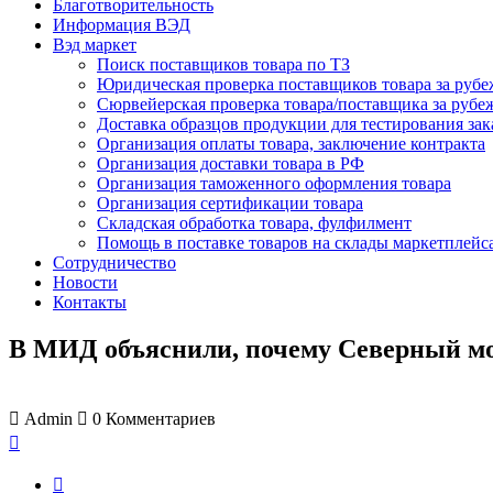
Благотворительность
Информация ВЭД
Вэд маркет
Поиск поставщиков товара по ТЗ
Юридическая проверка поставщиков товара за руб
Сюрвейерская проверка товара/поставщика за рубе
Доставка образцов продукции для тестирования за
Организация оплаты товара, заключение контракта
Организация доставки товара в РФ
Организация таможенного оформления товара
Организация сертификации товара
Складская обработка товара, фулфилмент
Помощь в поставке товаров на склады маркетплейс
Сотрудничество
Новости
Контакты
В МИД объяснили, почему Северный мо
Admin
0
Комментариев