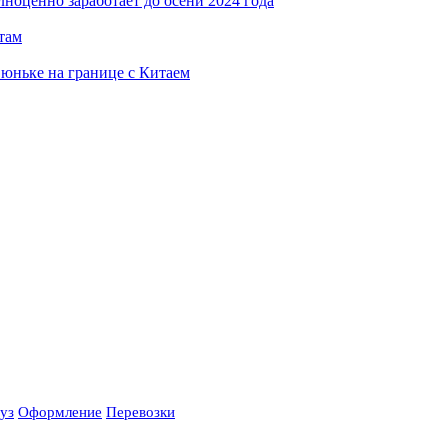
оценно заработает до осени 2024 года
утам
Сюньке на границе с Китаем
уз
Оформление
Перевозки