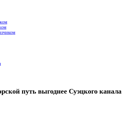
ежом
жом
казчиком
а
рской путь выгоднее Суэцкого канала