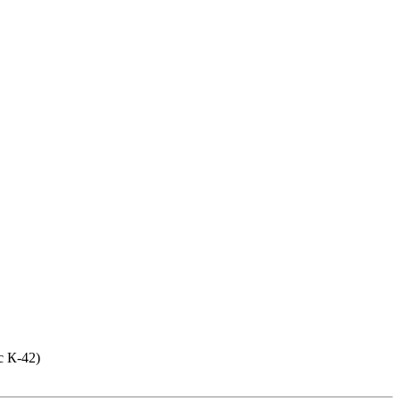
с К-42)