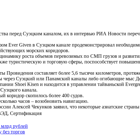
тва перед Суэцким каналом, их в интервью РИА Новости переч
ом Ever Given в Суэцком канале продемонстрировал необходимо
действующих морских коридоров.
 динамику роста объемов перевозимых по СМП грузов и развития 
также туристическую и торговую сферы, поспособствует повыше
хты Провидения составляет более 5,6 тысячи километров, протя
ры через Суэцкий или Панамский каналы либо огибающие мыс 
нии Shoei Kisen и находится в управлении тайваньской Evergree
 Суэцкого канала.
ный коридор скопилось более 400 судов.
несколько часов – возобновить навигацию.
оссии Алексей Чекунков заявил, что некоторые азиатские стран
ВЭД
,
Сертификация
5 млрд рублей
 без торгов