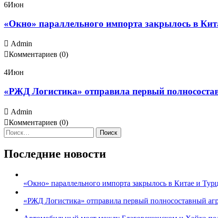
6
Июн
«Окно» параллельного импорта закрылось в Кита
Admin
Комментариев (0)
4
Июн
«РЖД Логистика» отправила первый полносостав
Admin
Комментариев (0)
Найти:
Последние новости
«Окно» параллельного импорта закрылось в Китае и Турц
«РЖД Логистика» отправила первый полносоставный агро