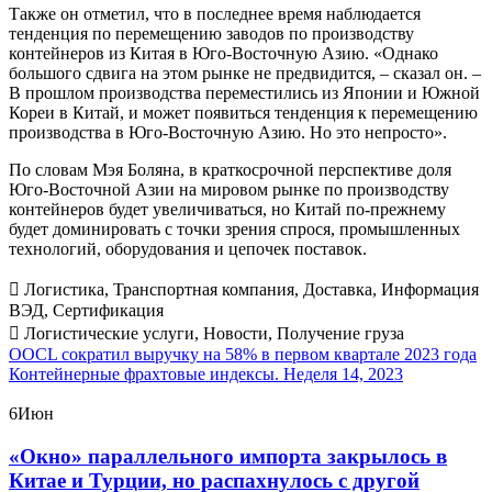
Также он отметил, что в последнее время наблюдается
тенденция по перемещению заводов по производству
контейнеров из Китая в Юго-Восточную Азию. «Однако
большого сдвига на этом рынке не предвидится, – сказал он. –
В прошлом производства переместились из Японии и Южной
Кореи в Китай, и может появиться тенденция к перемещению
производства в Юго-Восточную Азию. Но это непросто».
По словам Мэя Боляна, в краткосрочной перспективе доля
Юго-Восточной Азии на мировом рынке по производству
контейнеров будет увеличиваться, но Китай по-прежнему
будет доминировать с точки зрения спрося, промышленных
технологий, оборудования и цепочек поставок.
Логистика
,
Транспортная компания
,
Доставка
,
Информация
ВЭД
,
Сертификация
Логистические услуги
,
Новости
,
Получение груза
Post
OOCL сократил выручку на 58% в первом квартале 2023 года
Контейнерные фрахтовые индексы. Неделя 14, 2023
navigation
6
Июн
«Окно» параллельного импорта закрылось в
Китае и Турции, но распахнулось с другой