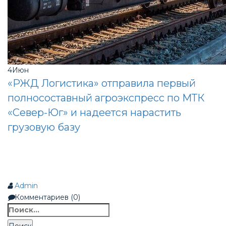
4
Июн
«РЖД Логистика» отправила первый
полносоставный агроэкспресс по МТК
«Север-Юг» и надеется нарастить
грузовую базу
Admin
Комментариев (0)
Найти: