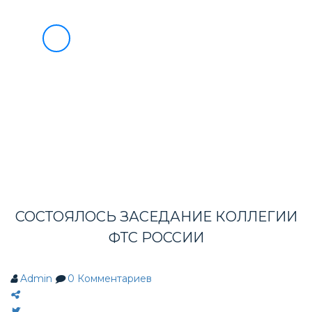
О НАС
УСЛУГИ
БЛАГОТВОРИТЕЛЬНОСТЬ
8
ИНФОРМАЦИЯ ВЭД
(495)
733-
ВЭД МАРКЕТ
90-
СОТРУДНИЧЕСТВО
НОВОСТИ
49
КОНТАКТЫ
СОСТОЯЛОСЬ ЗАСЕДАНИЕ КОЛЛЕГИИ
ФТС РОССИИ
Admin
0
Комментариев