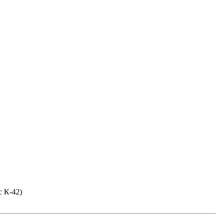
с К-42)