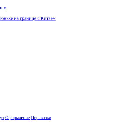
утам
Сюньке на границе с Китаем
уз
Оформление
Перевозки