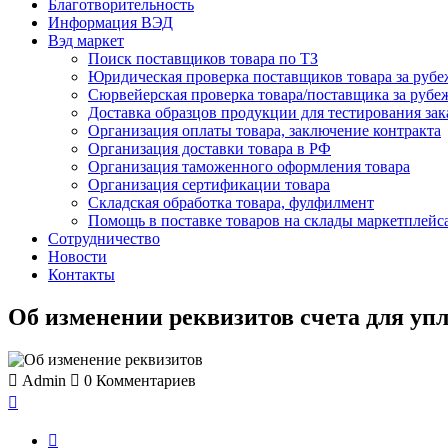
Благотворительность
Информация ВЭД
Вэд маркет
Поиск поставщиков товара по ТЗ
Юридическая проверка поставщиков товара за руб
Сюрвейерская проверка товара/поставщика за рубе
Доставка образцов продукции для тестирования за
Организация оплаты товара, заключение контракта
Организация доставки товара в РФ
Организация таможенного оформления товара
Организация сертификации товара
Складская обработка товара, фулфилмент
Помощь в поставке товаров на склады маркетплейс
Сотрудничество
Новости
Контакты
Об изменении реквизитов счета для упл
Admin
0
Комментариев