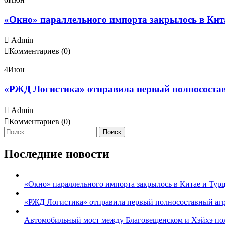
«Окно» параллельного импорта закрылось в Кита
Admin
Комментариев (0)
4
Июн
«РЖД Логистика» отправила первый полносостав
Admin
Комментариев (0)
Найти:
Последние новости
«Окно» параллельного импорта закрылось в Китае и Турц
«РЖД Логистика» отправила первый полносоставный агро
Автомобильный мост между Благовещенском и Хэйхэ полн