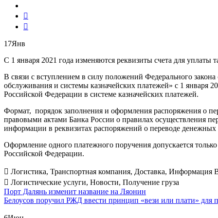
17
Янв
С 1 января 2021 года изменяются реквизиты счета для уплат
В связи с вступлением в силу положений Федерального закона
обслуживания и системы казначейских платежей» с 1 января 2
Российской Федерации в системе казначейских платежей.
Формат, порядок заполнения и оформления распоряжения о пе
правовыми актами Банка России о правилах осуществления пе
информации в реквизитах распоряжений о переводе денежных 
Оформление одного платежного поручения допускается тольк
Российской Федерации.
Логистика
,
Транспортная компания
,
Доставка
,
Информация 
Логистические услуги
,
Новости
,
Получение груза
Post
Порт Далянь изменит название на Ляонин
Белоусов поручил РЖД ввести принцип «вези или плати» для п
navigation
6
Июн