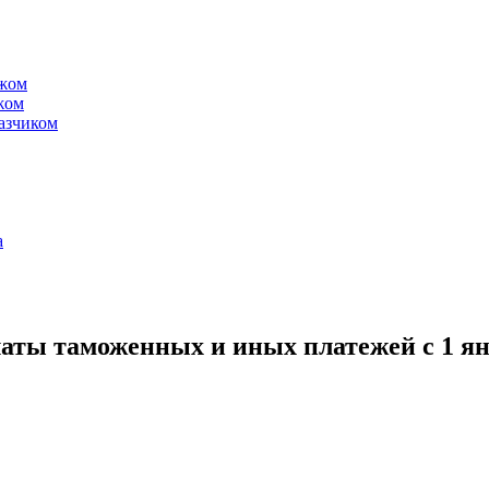
ежом
жом
казчиком
а
аты таможенных и иных платежей с 1 ян