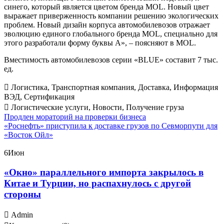
синего, который является цветом бренда MOL. Новый цвет
выражает приверженность компании решению экологических
проблем. Новый дизайн корпуса автомобилевозов отражает
эволюцию единого глобального бренда MOL, специально для
этого разработали форму буквы А», – поясняют в MOL.
Вместимость автомобилевозов серии «BLUE» составит 7 тыс.
ед.
Логистика
,
Транспортная компания
,
Доставка
,
Информация
ВЭД
,
Сертификация
Логистические услуги
,
Новости
,
Получение груза
Post
Продлен мораторий на проверки бизнеса
«Роснефть» приступила к доставке грузов по Севморпути для
navigation
«Восток Ойл»
6
Июн
«Окно» параллельного импорта закрылось в
Китае и Турции, но распахнулось с другой
стороны
Admin