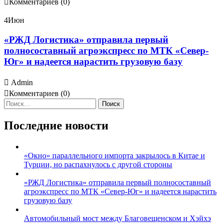
Комментариев (0)
4
Июн
«РЖД Логистика» отправила первый
полносоставный агроэкспресс по МТК «Север-
Юг» и надеется нарастить грузовую базу
Admin
Комментариев (0)
Найти:
Последние новости
«Окно» параллельного импорта закрылось в Китае и
Турции, но распахнулось с другой стороны
«РЖД Логистика» отправила первый полносоставный
агроэкспресс по МТК «Север-Юг» и надеется нарастить
грузовую базу
Автомобильный мост между Благовещенском и Хэйхэ