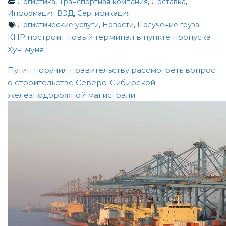
Логистика
,
Транспортная компания
,
Доставка
,
Информация ВЭД
,
Сертификация
Логистические услуги
,
Новости
,
Получение груза
Post
КНР построит новый терминал в пункте пропуска
Хуньчуня
navigation
Путин поручил правительству рассмотреть вопрос
о строительстве Северо-Сибирской
железнодорожной магистрали