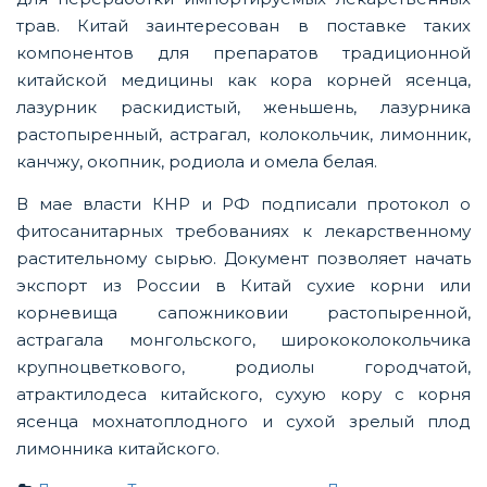
трав. Китай заинтересован в поставке таких
компонентов для препаратов традиционной
китайской медицины как кора корней ясенца,
лазурник раскидистый, женьшень, лазурника
растопыренный, астрагал, колокольчик, лимонник,
канчжу, окопник, родиола и омела белая.
В мае власти КНР и РФ подписали протокол о
фитосанитарных требованиях к лекарственному
растительному сырью. Документ позволяет начать
экспорт из России в Китай сухие корни или
корневища сапожниковии растопыренной,
астрагала монгольского, ширококолокольчика
крупноцветкового, родиолы городчатой,
атрактилодеса китайского, сухую кору с корня
ясенца мохнатоплодного и сухой зрелый плод
лимонника китайского.