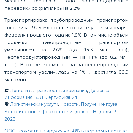
месяцев прошлого года железнодорожные
перевозки сократились на 2,2%.
Транспортировка трубопроводным транспортом
составила 192,5 млн тонн, что ниже уровня января-
февраля прошлого года на 1,9%. В том числе объем
прокачки газопроводным транспортом
уменьшился на 2,6% (до 94,3 млн тонн),
нефтепродуктопроводным — на 1,1% (до 8,2 млн
тонн). В то же время прокачка нефтепроводным
транспортом увеличилась на 1% и достигла 89,9
млн тонн.
Логистика
,
Транспортная компания
,
Доставка
,
Информация ВЭД
,
Сертификация
Логистические услуги
,
Новости
,
Получение груза
Post
Контейнерные фрахтовые индексы. Неделя 13,
2023
navigation
OOCL сократил выручку на 58% в первом квартале