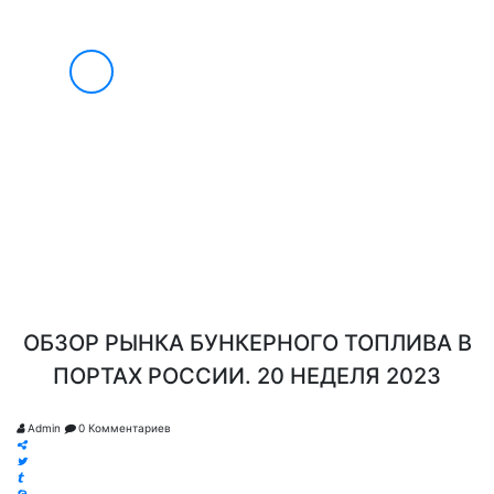
О НАС
УСЛУГИ
БЛАГОТВОРИТЕЛЬНОСТЬ
8
ИНФОРМАЦИЯ ВЭД
(495)
733-
ВЭД МАРКЕТ
90-
СОТРУДНИЧЕСТВО
НОВОСТИ
49
КОНТАКТЫ
ОБЗОР РЫНКА БУНКЕРНОГО ТОПЛИВА В
ПОРТАХ РОССИИ. 20 НЕДЕЛЯ 2023
Admin
0
Комментариев