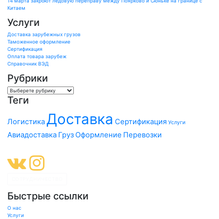
14 марта закроют ледовую переправу между Поярково и Сюньке на границе с
Китаем
Услуги
Доставка зарубежных грузов
Таможенное оформление
Сертификация
Оплата товара зарубеж
Справочник ВЭД
Рубрики
Categories
Теги
Доставка
Логистика
Сертификация
Услуги
Авиадоставка
Груз
Оформление
Перевозки
CОТРУДНИЧЕСТВО
Быстрые ссылки
О нас
Услуги