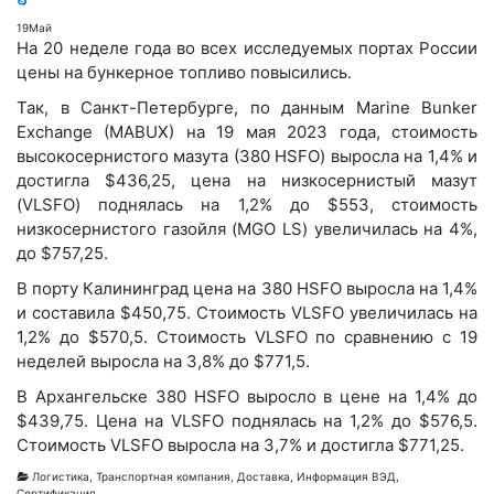
19
Май
На 20 неделе года во всех исследуемых портах России
цены на бункерное топливо повысились.
Так, в Санкт-Петербурге, по данным Marine Bunker
Exchange (MABUX) на 19 мая 2023 года, стоимость
высокосернистого мазута (380 HSFO) выросла на 1,4% и
достигла $436,25, цена на низкосернистый мазут
(VLSFO) поднялась на 1,2% до $553, стоимость
низкосернистого газойля (MGO LS) увеличилась на 4%,
до $757,25.
В порту Калининград цена на 380 HSFO выросла на 1,4%
и составила $450,75. Стоимость VLSFO увеличилась на
1,2% до $570,5. Стоимость VLSFO по сравнению с 19
неделей выросла на 3,8% до $771,5.
В Архангельске 380 HSFO выросло в цене на 1,4% до
$439,75. Цена на VLSFO поднялась на 1,2% до $576,5.
Стоимость VLSFO выросла на 3,7% и достигла $771,25.
Логистика
,
Транспортная компания
,
Доставка
,
Информация ВЭД
,
Сертификация